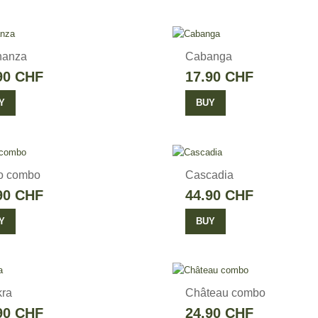
nanza
Cabanga
90 CHF
17.90 CHF
Y
BUY
o combo
Cascadia
90 CHF
44.90 CHF
Y
BUY
ra
Château combo
90 CHF
24.90 CHF