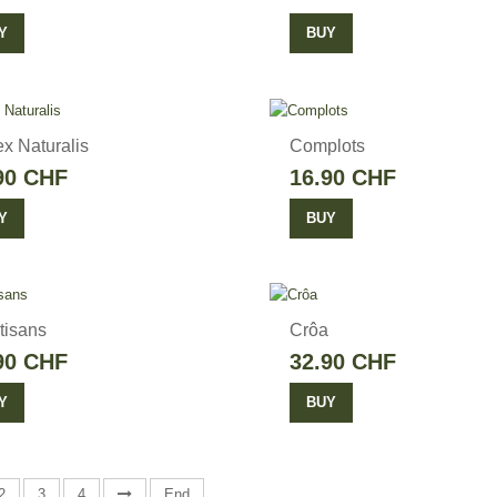
Y
BUY
x Naturalis
Complots
90 CHF
16.90 CHF
Y
BUY
tisans
Crôa
90 CHF
32.90 CHF
Y
BUY
2
3
4
End