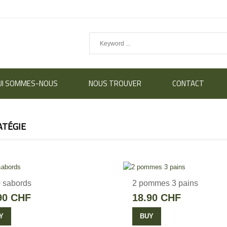
UI SOMMES-NOUS
NOUS TROUVER
CONTACT
ATÉGIE
 sabords
2 pommes 3 pains
90 CHF
18.90 CHF
Y
BUY