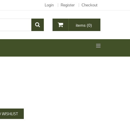
Login
Register
Checkout
items (0)