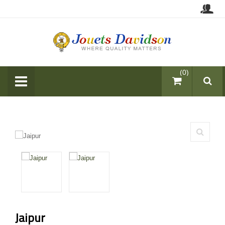
items (0)
Jaipur