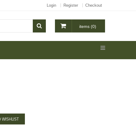
Login
Register
Checkout
items (0)